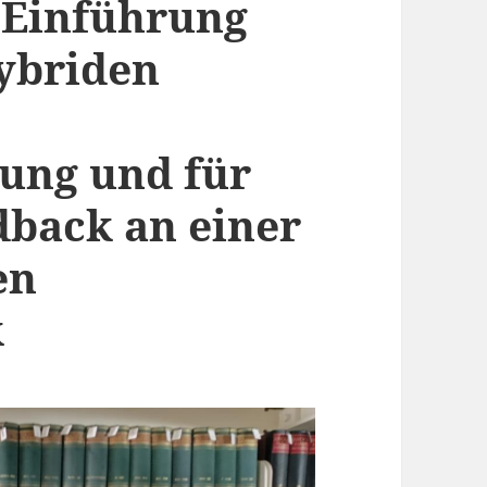
 Einführung
hybriden
ung und für
dback an einer
en
k