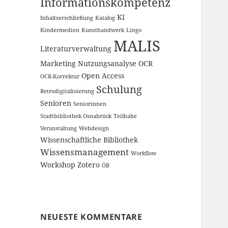
Informationskompetenz
KI
Inhaltserschließung
Katalog
Kindermedien
Kunsthandwerk
Lingo
MALIS
Literaturverwaltung
Marketing
Nutzungsanalyse
OCR
Open Access
OCR-Korrektur
Schulung
Retrodigitalisierung
Senioren
Seniorinnen
Stadtbibliothek Osnabrück
Teilhabe
Veranstaltung
Webdesign
Wissenschaftliche Bibliothek
Wissensmanagement
Workflow
Workshop
Zotero
ÖB
NEUESTE KOMMENTARE