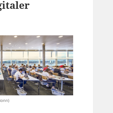
italer
 Bonn)