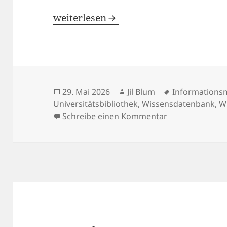
Wissensmanagement für Studentische 
weiterlesen
Veröffentlicht
Autor
Schlagwörter
29. Mai 2026
Jil Blum
Information
am
Universitätsbibliothek
,
Wissensdatenbank
,
W
zu Wissensmana
Schreibe einen Kommentar