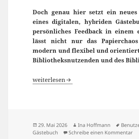
Doch genau hier setzt ein neues
eines digitalen, hybriden Gäste
persönliches Feedback in einem 
lässt nicht nur das Papierchao
modern und flexibel und orientiert
Bibliotheksnutzenden und des Bibl
Papierchaos adé: Einführung eines di
weiterlesen
Veröffentlicht
Autor
Schlag
29. Mai 2026
Ina Hoffmann
Benutze
am
zu
Gästebuch
Schreibe einen Kommentar