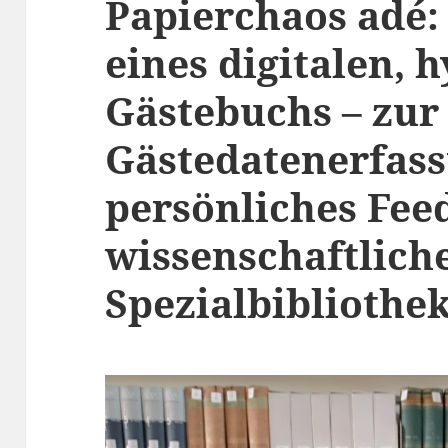
Papierchaos adé:
eines digitalen, 
Gästebuchs – zur
Gästedatenerfass
persönliches Fee
wissenschaftlich
Spezialbibliothe