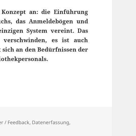
 Konzept an: die Einführung
buchs, das Anmeldebögen und
einzigen System vereint. Das
s verschwinden, es ist auch
 sich an den Bedürfnissen der
iothekpersonals.
gitalen, hybriden Gästebuchs – zur Gästedatenerf
wörter
r / Feedback
,
Datenerfassung
,
 Papierchaos adé: Einführung eines digitalen, hybriden Gä