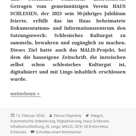
Getragen vom gemeinnützigen Verein HAUS
SCHLESIEN, der 2023 sein 50-jähriges Jubiläum
feierte, erfüllt das im Haus beheimatete
Dokumentations- und Informationszentrum den
Satzungszweck: Schlesisches Kulturgut zu
sammeln, bewahren und zugänglich zu machen.
Dieses Ziel hatte auch das MALIS-Projekt, bei
dem die hauseigene Zeitschrift, die inzwischen
selbst schon schlesisches Kulturgut ist,
digitalisiert und mit Lingo inhaltlich erschlossen
wurde.
Über 40 Jahre Vereins- und Zeitgeschichte: Digitalisier
weiterlesen
Veröffentlicht
Autor
Schlagwörter
13. Februar 2026
Florian Paprotny
Allegro
,
am
Automatische Indexierung
,
Digitalisierung
,
Haus Schlesien
,
Inhaltserschließung
,
KI
,
Lingo
,
MALIS
,
OCR
,
OCR-Korrektur
,
zu Über 40 Jahre Vereins- und 
Schlesien
Schreibe einen Kommentar