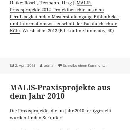
Haike; Rösch, Hermann [Hrsg.]:
MALIS-
Praxisprojekte 2012. Projektberichte aus dem
berufsbegleitenden Masterstudiengang Bibliotheks-
und Informationswissenschaft der Fachhochschule
Köln
. Wiesbaden: 2012 (B.I.T.online Innovativ, 40)
Veröffentlicht
Autor
zu MALIS-Prax
2. April 2015
admin
Schreibe einen Kommentar
am
MALIS-Praxisprojekte aus
dem Jahr 2010
Die Praxisprojekte, die im Jahr 2010 fertiggestellt
wurden finden Sie unter: