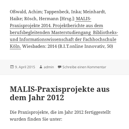
Oßwald, Achim; Tappenbeck, Inka; Meinhardt,
Haike; Rösch, Hermann [Hrsg.]:
MALIS-
Praxisprojekte 2014. Projektberichte aus dem
berufsbegleitenden Masterstudiengang Bibliotheks-
und Informationswissenschaft der Fachhochschule
Köln.
Wiesbaden: 2014 (B.I.T.online Innovativ, 50)
Veröffentlicht
Autor
zu MALIS-Prax
9. April 2015
admin
Schreibe einen Kommentar
am
MALIS-Praxisprojekte aus
dem Jahr 2012
Die Praxisprojekte, die im Jahr 2012 fertiggestellt
wurden finden Sie unter: