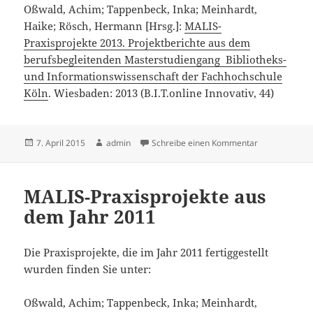
Oßwald, Achim; Tappenbeck, Inka; Meinhardt,
Haike; Rösch, Hermann [Hrsg.]:
MALIS-
Praxisprojekte 2013. Projektberichte aus dem
berufsbegleitenden Masterstudiengang Bibliotheks-
und Informationswissenschaft der Fachhochschule
Köln
. Wiesbaden: 2013 (B.I.T.online Innovativ, 44)
Veröffentlicht
Autor
zu MALIS-Prax
7. April 2015
admin
Schreibe einen Kommentar
am
MALIS-Praxisprojekte aus
dem Jahr 2011
Die Praxisprojekte, die im Jahr 2011 fertiggestellt
wurden finden Sie unter:
Oßwald, Achim; Tappenbeck, Inka; Meinhardt,