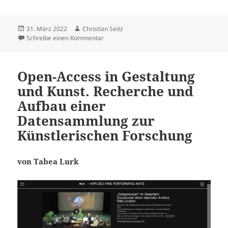
Veröffentlicht
Autor
31. März 2022
Christian Seitz
am
zu Fake News in öffentlichen Bibliotheken?
Schreibe einen Kommentar
Open-Access in Gestaltung
und Kunst. Recherche und
Aufbau einer
Datensammlung zur
Künstlerischen Forschung
von Tabea Lurk