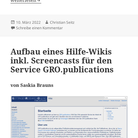
weiterlesen
Veröffentlicht
Autor
10. März 2022
Christian Seitz
am
zu Volltexterkennung im Zeitungsportal NR
Schreibe einen Kommentar
Aufbau eines Hilfe-Wikis
inkl. Screencasts für den
Service GRO.publications
von Saskia Brauns