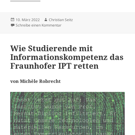
Veröffentlicht
Autor
10. März 2022
Christian Seitz
am
zu Aufbau eines Hilfe-Wikis inkl. Screencast
Schreibe einen Kommentar
Wie Studierende mit
Informationskompetenz das
Fraunhofer IPT retten
von Michèle Robrecht