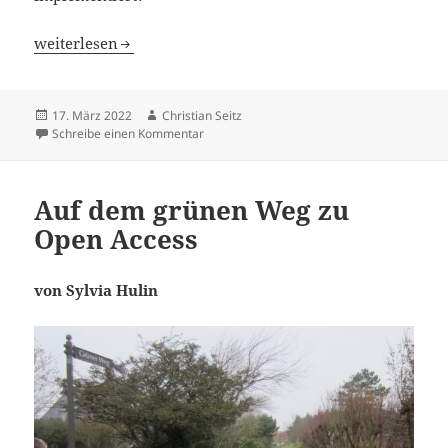
Retrodigitalisierung einer Graphik-Sammlung im Blickpu
weiterlesen
Veröffentlicht
Autor
17. März 2022
Christian Seitz
am
zu Retrodigitalisierung einer Graphik-Samm
Schreibe einen Kommentar
Auf dem grünen Weg zu
Open Access
von Sylvia Hulin