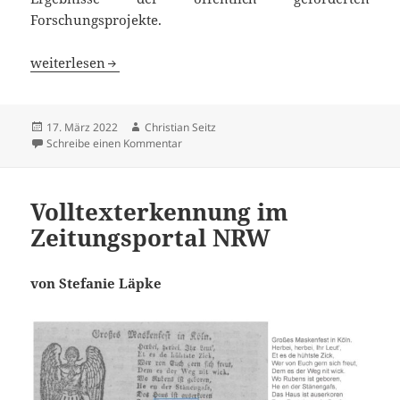
Forschungsprojekte.
Auf dem grünen Weg zu Open Access
weiterlesen
Veröffentlicht
Autor
17. März 2022
Christian Seitz
am
zu Auf dem grünen Weg zu Open Access
Schreibe einen Kommentar
Volltexterkennung im
Zeitungsportal NRW
von Stefanie Läpke