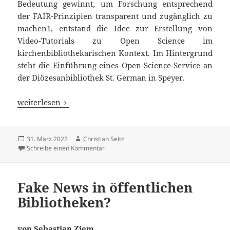
Bedeutung gewinnt, um Forschung entsprechend
der FAIR-Prinzipien transparent und zugänglich zu
machen1, entstand die Idee zur Erstellung von
Video-Tutorials zu Open Science im
kirchenbibliothekarischen Kontext. Im Hintergrund
steht die Einführung eines Open-Science-Service an
der Diözesanbibliothek St. German in Speyer.
Erstellung von Video-Tutorials zu Open Science für eine 
weiterlesen
Veröffentlicht
Autor
31. März 2022
Christian Seitz
am
zu Erstellung von Video-Tutorials zu Open S
Schreibe einen Kommentar
Fake News in öffentlichen
Bibliotheken?
von Sebastian Ziem