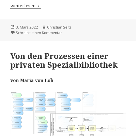
Wie Studierende mit Informationskompetenz das Fraunho
weiterlesen
Veröffentlicht
Autor
3. März 2022
Christian Seitz
am
zu Wie Studierende mit Informationskompet
Schreibe einen Kommentar
Von den Prozessen einer
privaten Spezialbibliothek
von Maria von Loh