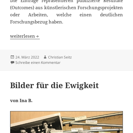
Die Einträge repräsentieren publizierte Resultate
(Outcomes) aus künstlerischen Forschungsprojekten
oder Arbeiten, welche einen deutlichen
Forschungsbezug haben.
Open-Access in Gestaltung und Kunst. Recherche und A
weiterlesen
Veröffentlicht
Autor
24. März 2022
Christian Seitz
am
zu Open-Access in Gestaltung und Kunst. 
Schreibe einen Kommentar
Bilder für die Ewigkeit
von Ina B.