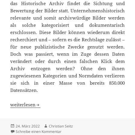
das Historische Archiv findet die Sichtung und
Bewertung der Bilder statt. Unternehmenshistorisch
relevante und somit archivwürdige Bilder werden
als solche kategorisiert und dokumentarisch
erschlossen. Diese Bilder können wiederum direkt
recherchiert und – sofern es die Rechtslage zulässt –
für neue publizistische Zwecke genutzt werden.
Doch was passiert, wenn im Zuge dessen Daten
verändert oder durch einen falschen Klick dem
Archiv entzogen werden? Ohne den ihnen
zugewiesenen Kategorien und Normdaten verlieren
sie sich in einer Masse von bereits 850.000
Datensätzen.
Bilder für die Ewigkeit
weiterlesen
Veröffentlicht
Autor
24. März 2022
Christian Seitz
am
zu Bilder für die Ewigkeit
Schreibe einen Kommentar