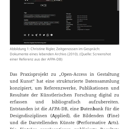
Abbildung 1: Christine Rigler, Zeitgenossen im Gespräch:
Dokumente eines lebenden Archivs (2010). (Quelle: Screenshot
einer Referenz aus der AFPA-DB)
Das Praxisprojekt zu „Open-Access in Gestaltung
und Kunst“ hat eine strukturierte Datensammlung
konzipiert, um Referenzwerke, Publikationen und
Resultate der Künstlerischen Forschung digital zu
erfassen und bibliografisch aufzubereiten.
Entstanden ist die
AFPA
-DB, eine
D
aten
b
ank für die
Designdisziplinen (
A
pplied), die Bildenden (
F
ine)
und die Darstellenden Künste (
P
erformative
A
rts).