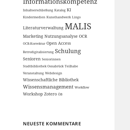
Informationskompetenz
KI
Inhaltserschließung
Katalog
Kindermedien
Kunsthandwerk
Lingo
MALIS
Literaturverwaltung
Marketing
Nutzungsanalyse
OCR
Open Access
OCR-Korrektur
Schulung
Retrodigitalisierung
Senioren
Seniorinnen
Stadtbibliothek Osnabrück
Teilhabe
Veranstaltung
Webdesign
Wissenschaftliche Bibliothek
Wissensmanagement
Workflow
Workshop
Zotero
ÖB
NEUESTE KOMMENTARE