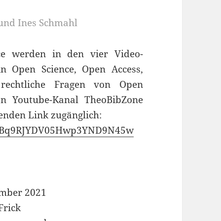
z und Ines Schmahl
e werden in den vier Video-
 in Open Science, Open Access,
rechtliche Fragen von Open
en Youtube-Kanal TheoBibZone
enden Link zugänglich:
/UCBq9RJYDV05Hwp3YND9N45w
ember 2021
Frick