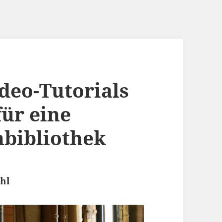
deo-Tutorials
für eine
hbibliothek
ahl