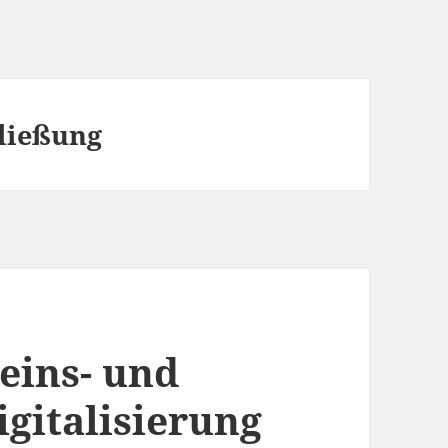
hließung
eins- und
igitalisierung