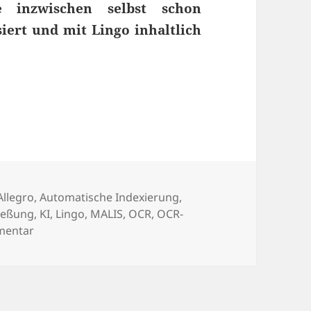
ie inzwischen selbst schon
isiert und mit Lingo inhaltlich
ichte: Digitalisierung und Erschließung des Bri
Schlagwörter
Allegro
,
Automatische Indexierung
,
ließung
,
KI
,
Lingo
,
MALIS
,
OCR
,
OCR-
zu Über 40 Jahre Vereins- und Zeitgeschichte: Digit
mentar