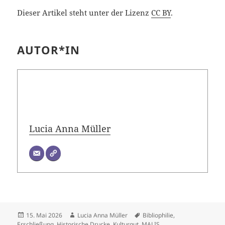
Dieser Artikel steht unter der Lizenz
CC BY
.
AUTOR*IN
Lucia Anna Müller
Veröffentlicht
Autor
Schlagwörter
15. Mai 2026
Lucia Anna Müller
Bibliophilie
,
am
Erschließung
,
Historische Drucke
,
Kulturgut
,
MALIS
,