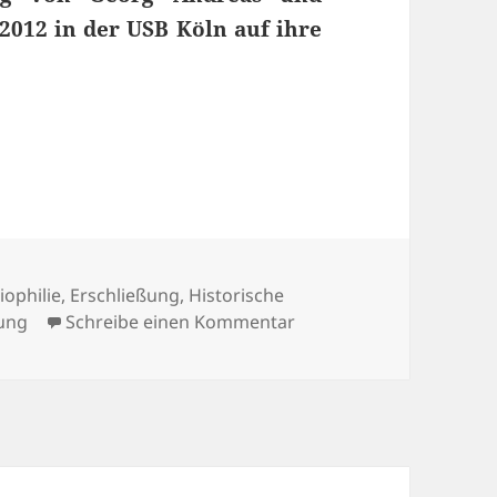
2012 in der USB Köln auf ihre
storischen Privatsammlung am Beispiel der Samm
lagwörter
liophilie
,
Erschließung
,
Historische
zu Erfassung und Ersch
ung
Schreibe einen Kommentar