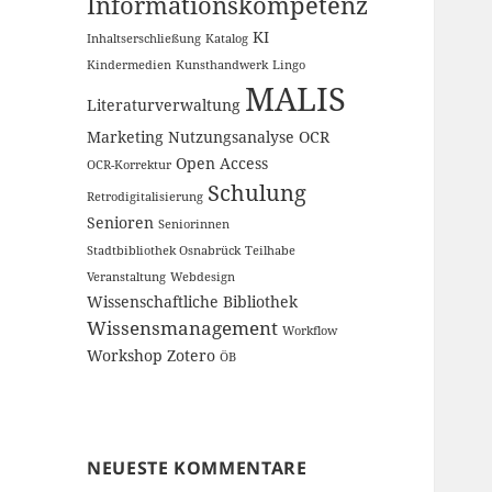
Informationskompetenz
KI
Inhaltserschließung
Katalog
Kindermedien
Kunsthandwerk
Lingo
MALIS
Literaturverwaltung
Marketing
Nutzungsanalyse
OCR
Open Access
OCR-Korrektur
Schulung
Retrodigitalisierung
Senioren
Seniorinnen
Stadtbibliothek Osnabrück
Teilhabe
Veranstaltung
Webdesign
Wissenschaftliche Bibliothek
Wissensmanagement
Workflow
Workshop
Zotero
ÖB
NEUESTE KOMMENTARE