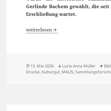
Gerlinde Bachem gewählt, die seit 
Erschließung wartet.
Erfassung und Erschließung einer hi
weiterlesen
Veröffentlicht
Autor
Sch
15. Mai 2026
Lucia Anna Müller
Bib
am
Drucke
,
Kulturgut
,
MALIS
,
Sammlungsforsch