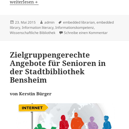
Informationskompetenz in der politischen Wissenschaft 
weiterlesen
Veröffentlicht
Autor
Schlagwörter
23. Mai 2015
admin
embedded librarian
,
embedded
am
library
,
Information literacy
,
Informationskompetenz
,
zu Informati
Wissenschaftliche Bibliothek
Schreibe einen Kommentar
Zielgruppengerechte
Angebote für Senioren in
der Stadtbibliothek
Bensheim
von Kerstin Bürger