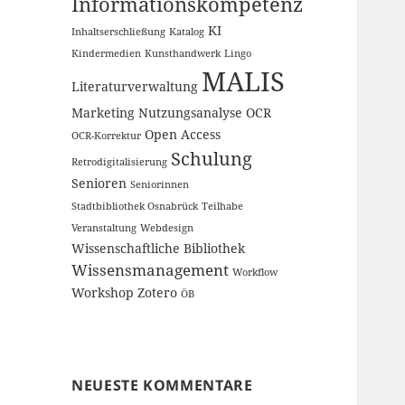
Informationskompetenz
KI
Inhaltserschließung
Katalog
Kindermedien
Kunsthandwerk
Lingo
MALIS
Literaturverwaltung
Marketing
Nutzungsanalyse
OCR
Open Access
OCR-Korrektur
Schulung
Retrodigitalisierung
Senioren
Seniorinnen
Stadtbibliothek Osnabrück
Teilhabe
Veranstaltung
Webdesign
Wissenschaftliche Bibliothek
Wissensmanagement
Workflow
Workshop
Zotero
ÖB
NEUESTE KOMMENTARE