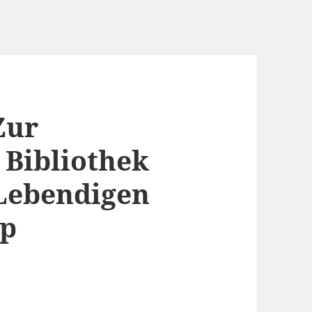
Zur
 Bibliothek
 Lebendigen
op