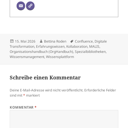
Veröffentlicht
Autor
Schlagwörter
15. Mai 2026
Bettina Roden
Confluence
,
Digitale
am
Transformation
,
Erfahrungswissen
,
Kollaboration
,
MALIS
,
Organisationshandbuch (OrgHandbuch)
,
Spezialbibliotheken
,
Wissensmanagement
,
Wissensplattform
Schreibe einen Kommentar
Deine E-Mail-Adresse wird nicht veröffentlicht.
Erforderliche Felder
sind mit
*
markiert
KOMMENTAR
*