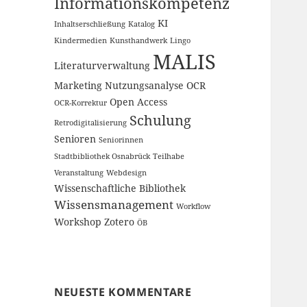
Informationskompetenz
KI
Inhaltserschließung
Katalog
Kindermedien
Kunsthandwerk
Lingo
MALIS
Literaturverwaltung
Marketing
Nutzungsanalyse
OCR
Open Access
OCR-Korrektur
Schulung
Retrodigitalisierung
Senioren
Seniorinnen
Stadtbibliothek Osnabrück
Teilhabe
Veranstaltung
Webdesign
Wissenschaftliche Bibliothek
Wissensmanagement
Workflow
Workshop
Zotero
ÖB
NEUESTE KOMMENTARE