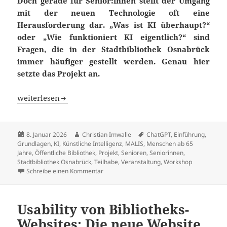
Doch gerade für Senior:innen stellt der Umgang
mit der neuen Technologie oft
eine
Herausforderung dar. „Was ist KI überhaupt?“
oder „Wie funktioniert KI eigentlich?“
sind
Fragen, die in der Stadtbibliothek Osnabrück
immer häufiger gestellt werden. Genau
hier
setzte das Projekt an.
„Was ist eigentlich Künstliche Intelligenz?“ – Ein Work
weiterlesen
Veröffentlicht
Autor
Schlagwörter
8. Januar 2026
Christian Imwalle
ChatGPT
,
Einführung
,
am
Grundlagen
,
KI
,
Künstliche Intelligenz
,
MALIS
,
Menschen ab 65
Jahre
,
Öffentliche Bibliothek
,
Projekt
,
Senioren
,
Seniorinnen
,
Stadtbibliothek Osnabrück
,
Teilhabe
,
Veranstaltung
,
Workshop
zu „Was ist eigentlich Künstliche Intelligen
Schreibe einen Kommentar
Usability von Bibliotheks-
Websites: Die neue Website