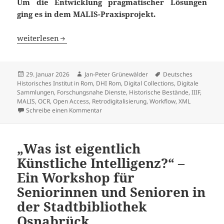
Um die Entwicklung pragmatischer Lösungen
ging es in dem MALIS-Praxisprojekt.
Retro Style! Workflows und Infrastrukturen zur Digitali
weiterlesen
Veröffentlicht
Autor
Schlagwörter
29. Januar 2026
Jan-Peter Grünewälder
Deutsches
am
Historisches Institut in Rom
,
DHI Rom
,
Digital Collections
,
Digitale
Sammlungen
,
Forschungsnahe Dienste
,
Historische Bestände
,
IIIF
,
MALIS
,
OCR
,
Open Access
,
Retrodigitalisierung
,
Workflow
,
XML
zu Retro Style! Workflows und Infrastruktur
Schreibe einen Kommentar
„Was ist eigentlich
Künstliche Intelligenz?“ –
Ein Workshop für
Seniorinnen und Senioren in
der Stadtbibliothek
Osnabrück