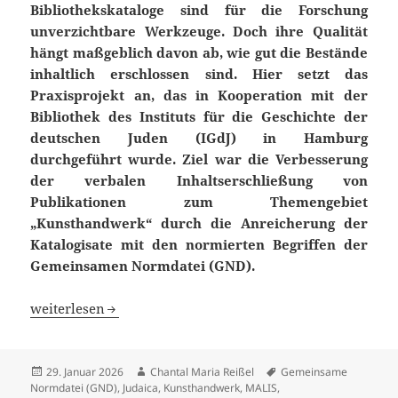
Bibliothekskataloge sind für die Forschung
unverzichtbare Werkzeuge. Doch
ihre Qualität
hängt maßgeblich davon ab, wie gut die Bestände
inhaltlich
erschlossen sind. Hier setzt das
Praxisprojekt an, das in Kooperation mit der
Bibliothek des Instituts für die Geschichte der
deutschen Juden (IGdJ) in
Hamburg
durchgeführt wurde. Ziel war die Verbesserung
der verbalen
Inhaltserschließung von
Publikationen zum Themengebiet
„Kunsthandwerk“
durch die Anreicherung der
Katalogisate mit den normierten Begriffen der
Gemeinsamen Normdatei (GND).
Optimierung der Inhaltserschließung: Anreicherung des 
weiterlesen
Veröffentlicht
Autor
Schlagwörter
29. Januar 2026
Chantal Maria Reißel
Gemeinsame
am
Normdatei (GND)
,
Judaica
,
Kunsthandwerk
,
MALIS
,