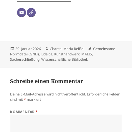
Veröffentlicht
Autor
Schlagwörter
29. Januar 2026
Chantal Maria Reißel
Gemeinsame
am
Normdatei (GND)
,
Judaica
,
Kunsthandwerk
,
MALIS
,
Sacherschließung
,
Wissenschaftliche Bibliothek
Schreibe einen Kommentar
Deine E-Mail-Adresse wird nicht veröffentlicht.
Erforderliche Felder
sind mit
*
markiert
KOMMENTAR
*