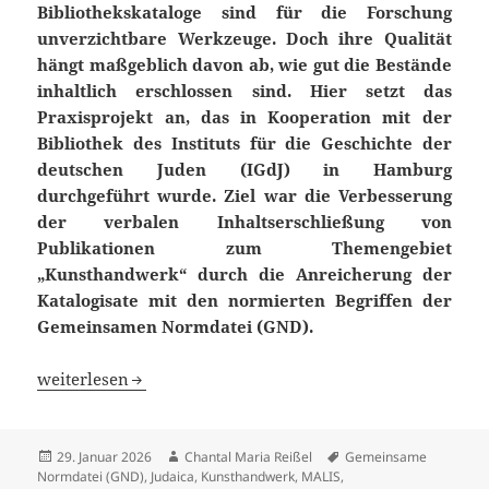
Bibliothekskataloge sind für die Forschung
unverzichtbare Werkzeuge. Doch
ihre Qualität
hängt maßgeblich davon ab, wie gut die Bestände
inhaltlich
erschlossen sind. Hier setzt das
Praxisprojekt an, das in Kooperation mit der
Bibliothek des Instituts für die Geschichte der
deutschen Juden (IGdJ) in
Hamburg
durchgeführt wurde. Ziel war die Verbesserung
der verbalen
Inhaltserschließung von
Publikationen zum Themengebiet
„Kunsthandwerk“
durch die Anreicherung der
Katalogisate mit den normierten Begriffen der
Gemeinsamen Normdatei (GND).
Optimierung der Inhaltserschließung: Anreicherung des 
weiterlesen
Veröffentlicht
Autor
Schlagwörter
29. Januar 2026
Chantal Maria Reißel
Gemeinsame
am
Normdatei (GND)
,
Judaica
,
Kunsthandwerk
,
MALIS
,