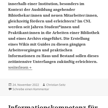
innerhalb einer Institution, besonders im
Kontext der Ausbildung angehender
Bibiothekar:innen und neuen Mitarbeiter:innen,
gleichzeitig fördern und erleichtern? Im CNL
werden seit Jahren Student*innen und
Praktikant:innen in die Arbeiten einer Bibliothek
und eines Archivs eingeführt. Die Erstellung
eines Wikis mit Guides zu diesen gängigen
Arbeitsvorgängen und praktischen
Informationen zu Haus und
Bestand sollen dieses
zeitintensive Unterfangen zukünftig erleichtern.
Wissenstransfer 2.0 – Erstellung eines hausinternen Wikis
weiterlesen
Veröffentlicht
Autor
24. November 2022
Christian Seitz
am
zu Wissenstransfer 2.0 – Erstellung eines ha
Schreibe einen Kommentar
Informationskompetenz für