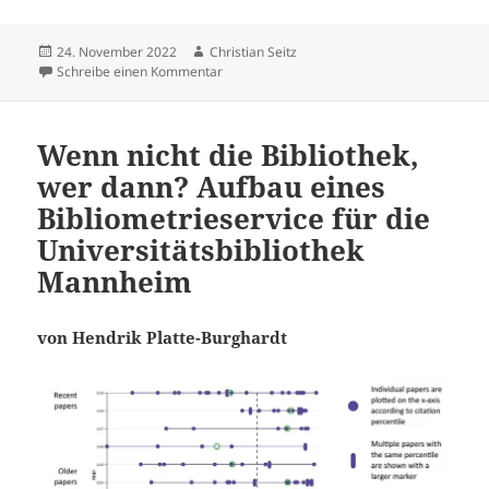
Veröffentlicht
Autor
24. November 2022
Christian Seitz
am
zu Mittels Förderprogrammen die Digitalisie
Schreibe einen Kommentar
Wenn nicht die Bibliothek,
wer dann? Aufbau eines
Bibliometrieservice für die
Universitätsbibliothek
Mannheim
von Hendrik Platte-Burghardt