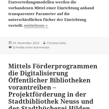
Etatverteilungsmodellen werden die
vorhandenen Mittel einer Einrichtung anhand
transparenter Parameter auf die
unterschiedlichen Fächer der Einrichtung
Schätzt du noch oder berechnest du schon? – Die
verteilt.
weiterlesen
Veröffentlicht
Autor
24. November 2022
Christian Seitz
am
zu Schätzt du noch oder berechnest du schon
Schreibe einen Kommentar
Mittels Förderprogrammen
die Digitalisierung
Öffentlicher Bibliotheken
vorantreiben –
Projektförderung in der
Stadtbibliothek Neuss und
der Stadtbücherei Hilden