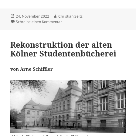
Veröffentlicht
Autor
24. November 2022
Christian Seitz
am
zu Ein Erwerbungsmodul für das integrierte
Schreibe einen Kommentar
Rekonstruktion der alten
Kölner Studentenbücherei
von Arne Schiffler