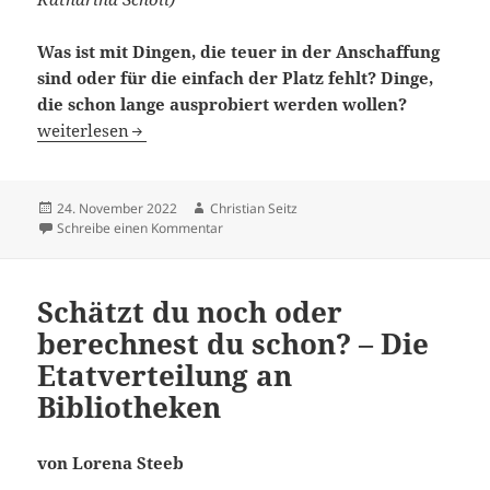
Was ist mit Dingen, die teuer in der Anschaffung
sind oder für die einfach der Platz fehlt? Dinge,
die schon lange ausprobiert werden wollen?
Gummersbacher Jedöns – Leihen statt kaufen!
weiterlesen
Veröffentlicht
Autor
24. November 2022
Christian Seitz
am
zu Gummersbacher Jedöns – Leihen statt ka
Schreibe einen Kommentar
Schätzt du noch oder
berechnest du schon? – Die
Etatverteilung an
Bibliotheken
von Lorena Steeb