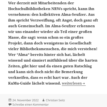
Wer derzeit mit Mitarbeitenden der
Hochschulbibliotheken NRWs spricht, kann ihn
vernehmen: den kollektiven Alma-Seufzer. Aus
ihm spricht Verzweiflung, oft Angst, doch ganz oft
auch Gemeinschaft. Im Alma-Seufzer erkennen
wir uns einander wieder als Teil einer großen
Masse, die sagt: wenn schon so ein großes
Projekt, dann doch wenigstens in Gesellschaft
vieler Bibliotheksmenschen, die mich verstehen!
Wer “Alma“ bereits hinter sich hat, lächelt
wissend und sinniert mitfühlend über die harten
Zeiten, gibt hier und da einen guten Ratschlag
und kann sich doch nicht die Bemerkung
verkneifen, dass es echt hart war. Auch der
Don’t panic! KuMu-Guide t
KuMu-Guide lächelt wissend.
weiterlesen
Veröffentlicht
Autor
24. November 2022
Christian Seitz
am
zu Don’t panic! KuMu-Guide to Alma. Ein Rei
Schreibe einen Kommentar