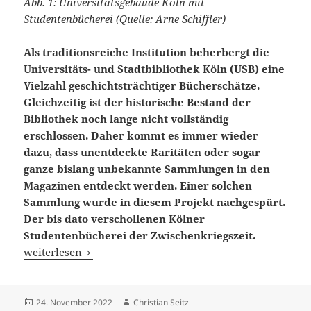
Abb. 1: Universitätsgebäude Köln mit
Studentenbücherei (Quelle: Arne Schiffler)
Als traditionsreiche Institution beherbergt die
Universitäts- und Stadtbibliothek Köln (USB) eine
Vielzahl geschichtsträchtiger Bücherschätze.
Gleichzeitig ist der historische Bestand der
Bibliothek noch lange nicht vollständig
erschlossen. Daher kommt es immer wieder
dazu, dass unentdeckte Raritäten oder sogar
ganze bislang unbekannte Sammlungen in den
Magazinen entdeckt werden. Einer solchen
Sammlung wurde in diesem Projekt nachgespürt.
Der bis dato verschollenen Kölner
Studentenbücherei der Zwischenkriegszeit.
Rekonstruktion der alten Kölner Studentenbücherei
weiterlesen
Veröffentlicht
Autor
24. November 2022
Christian Seitz