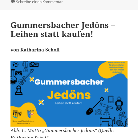
am
zu Rekonstruktion der alten Kölner Student
Schreibe einen Kommentar
Gummersbacher Jedöns –
Leihen statt kaufen!
von Katharina Scholl
Abb. 1.: Motto „Gummersbacher Jedöns“ (Quelle:
Katharina Scholl)