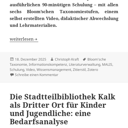
ausführlichen 90-minütigen Schulung – mit allen
sechs Bloom’schen Taxonomiestufen, einem
selbst erstellten Video, didaktischer Abwechslung
und Lehrmaterialien.
Konzeption einer Zotero-Schulung an der IHL
weiterlesen
Veröffentlicht
Autor
Schlagwörter
18. Dezember 2025
Christoph Kraft
Bloom'sche
am
Taxonomie
,
Informationskompetenz
,
Literaturverwaltung
,
MALIS
,
Schulung
,
Video
,
Wissensmanagement
,
Zitierstil
,
Zotero
zu Konzeption einer Zotero-Schulung an der
Schreibe einen Kommentar
Die Stadtteilbibliothek Kalk
als Dritter Ort für Kinder
und Jugendliche: eine
Bedarfsanalyse