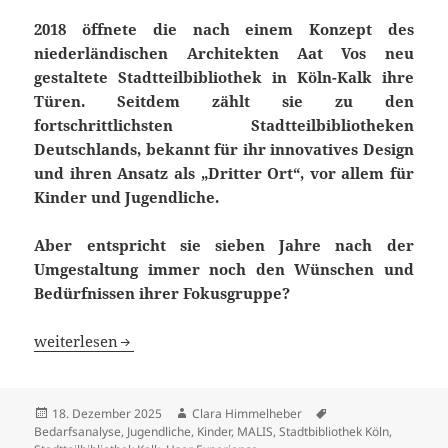
2018 öffnete die nach einem Konzept des
niederländischen Architekten Aat Vos neu
gestaltete Stadtteilbibliothek in Köln-Kalk ihre
Türen. Seitdem zählt sie zu den
fortschrittlichsten Stadtteilbibliotheken
Deutschlands, bekannt für ihr innovatives Design
und ihren Ansatz als „Dritter Ort“, vor allem für
Kinder und Jugendliche.
Aber entspricht sie sieben Jahre nach der
Umgestaltung immer noch den Wünschen und
Bedürfnissen ihrer Fokusgruppe?
Die Stadtteilbibliothek Kalk als Dritter Ort für Kinder un
weiterlesen
Veröffentlicht
Autor
Schlagwörter
18. Dezember 2025
Clara Himmelheber
am
Bedarfsanalyse
,
Jugendliche
,
Kinder
,
MALIS
,
Stadtbibliothek Köln
,