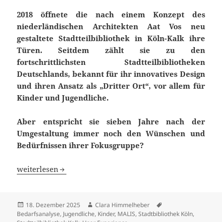
2018 öffnete die nach einem Konzept des
niederländischen Architekten Aat Vos neu
gestaltete Stadtteilbibliothek in Köln-Kalk ihre
Türen. Seitdem zählt sie zu den
fortschrittlichsten Stadtteilbibliotheken
Deutschlands, bekannt für ihr innovatives Design
und ihren Ansatz als „Dritter Ort“, vor allem für
Kinder und Jugendliche.
Aber entspricht sie sieben Jahre nach der
Umgestaltung immer noch den Wünschen und
Bedürfnissen ihrer Fokusgruppe?
Die Stadtteilbibliothek Kalk als Dritter Ort für Kinder un
weiterlesen
Veröffentlicht
Autor
Schlagwörter
18. Dezember 2025
Clara Himmelheber
am
Bedarfsanalyse
,
Jugendliche
,
Kinder
,
MALIS
,
Stadtbibliothek Köln
,