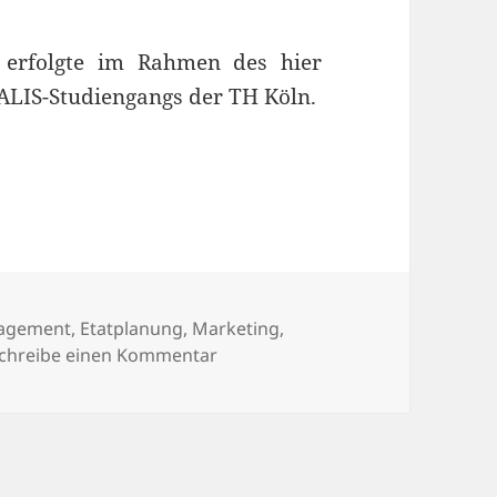
 erfolgte im Rahmen des hier
ALIS-Studiengangs der TH Köln.
nführung von BibControl in der Stadtbibliothek
agement
,
Etatplanung
,
Marketing
,
zu Medienmanagement leichtgemac
chreibe einen Kommentar