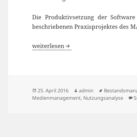
Die Produktivsetzung der Software
beschriebenen Praxisprojektes des M
Medienmanagement leichtgemacht – Ei
weiterlesen
Veröffentlicht
Autor
Schlagwörter
25. April 2016
admin
Bestandsman
am
Medienmanagement
,
Nutzungsanalyse
S