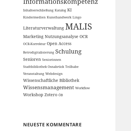
Informationskompetenz
KI
Inhaltserschließung
Katalog
Kindermedien
Kunsthandwerk
Lingo
MALIS
Literaturverwaltung
Marketing
Nutzungsanalyse
OCR
Open Access
OCR-Korrektur
Schulung
Retrodigitalisierung
Senioren
Seniorinnen
Stadtbibliothek Osnabrück
Teilhabe
Veranstaltung
Webdesign
Wissenschaftliche Bibliothek
Wissensmanagement
Workflow
Workshop
Zotero
ÖB
NEUESTE KOMMENTARE