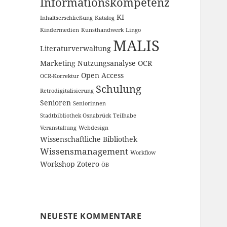
Informationskompetenz
KI
Inhaltserschließung
Katalog
Kindermedien
Kunsthandwerk
Lingo
MALIS
Literaturverwaltung
Marketing
Nutzungsanalyse
OCR
Open Access
OCR-Korrektur
Schulung
Retrodigitalisierung
Senioren
Seniorinnen
Stadtbibliothek Osnabrück
Teilhabe
Veranstaltung
Webdesign
Wissenschaftliche Bibliothek
Wissensmanagement
Workflow
Workshop
Zotero
ÖB
NEUESTE KOMMENTARE