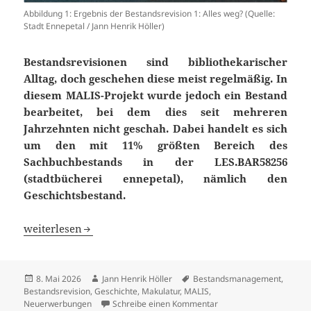
Abbildung 1: Ergebnis der Bestandsrevision 1: Alles weg? (Quelle:
Stadt Ennepetal / Jann Henrik Höller)
Bestandsrevisionen sind bibliothekarischer
Alltag, doch geschehen diese meist regelmäßig. In
diesem MALIS-Projekt wurde jedoch ein Bestand
bearbeitet, bei dem dies seit mehreren
Jahrzehnten nicht geschah. Dabei handelt es sich
um den mit 11% größten Bereich des
Sachbuchbestands in der LES.BAR58256
(stadtbücherei ennepetal), nämlich den
Geschichtsbestand.
Revision und Modernisierung des Geschichtsbuchbestand
weiterlesen
Veröffentlicht
Autor
Schlagwörter
8. Mai 2026
Jann Henrik Höller
Bestandsmanagement
,
am
Bestandsrevision
,
Geschichte
,
Makulatur
,
MALIS
,
zu Revision und Modern
Neuerwerbungen
Schreibe einen Kommentar