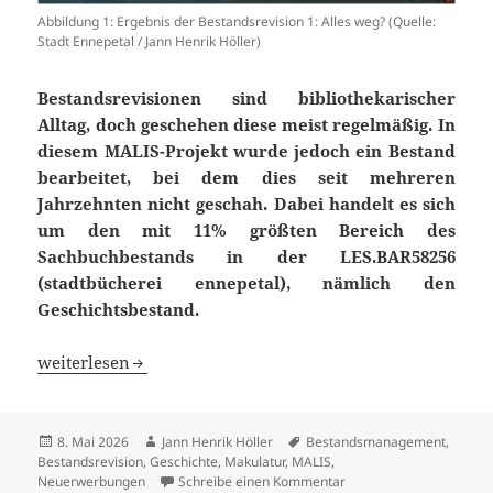
Abbildung 1: Ergebnis der Bestandsrevision 1: Alles weg? (Quelle:
Stadt Ennepetal / Jann Henrik Höller)
Bestandsrevisionen sind bibliothekarischer
Alltag, doch geschehen diese meist regelmäßig. In
diesem MALIS-Projekt wurde jedoch ein Bestand
bearbeitet, bei dem dies seit mehreren
Jahrzehnten nicht geschah. Dabei handelt es sich
um den mit 11% größten Bereich des
Sachbuchbestands in der LES.BAR58256
(stadtbücherei ennepetal), nämlich den
Geschichtsbestand.
Revision und Modernisierung des Geschichtsbuchbestand
weiterlesen
Veröffentlicht
Autor
Schlagwörter
8. Mai 2026
Jann Henrik Höller
Bestandsmanagement
,
am
Bestandsrevision
,
Geschichte
,
Makulatur
,
MALIS
,
zu Revision und Modern
Neuerwerbungen
Schreibe einen Kommentar