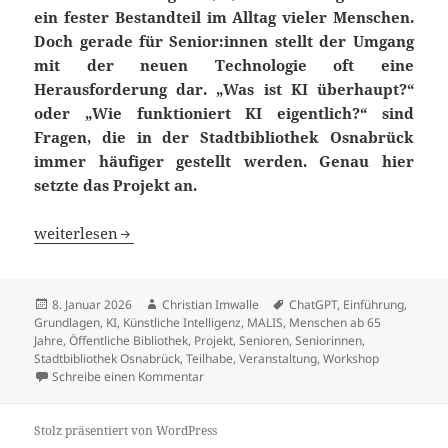
ein fester Bestandteil im Alltag vieler
Menschen.
Doch gerade für Senior:innen stellt der Umgang
mit der neuen Technologie oft
eine
Herausforderung dar. „Was ist KI überhaupt?“
oder „Wie funktioniert KI eigentlich?“
sind
Fragen, die in der Stadtbibliothek Osnabrück
immer häufiger gestellt werden. Genau
hier
setzte das Projekt an.
„Was ist eigentlich Künstliche Intelligenz?“ – Ein Work
weiterlesen
Veröffentlicht
Autor
Schlagwörter
8. Januar 2026
Christian Imwalle
ChatGPT
,
Einführung
,
am
Grundlagen
,
KI
,
Künstliche Intelligenz
,
MALIS
,
Menschen ab 65
Jahre
,
Öffentliche Bibliothek
,
Projekt
,
Senioren
,
Seniorinnen
,
Stadtbibliothek Osnabrück
,
Teilhabe
,
Veranstaltung
,
Workshop
zu „Was ist eigentlich Künstliche Intelligen
Schreibe einen Kommentar
Stolz präsentiert von WordPress