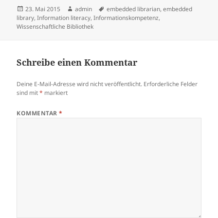
Veröffentlicht
Autor
Schlagwörter
23. Mai 2015
admin
embedded librarian
,
embedded
am
library
,
Information literacy
,
Informationskompetenz
,
Wissenschaftliche Bibliothek
Schreibe einen Kommentar
Deine E-Mail-Adresse wird nicht veröffentlicht.
Erforderliche Felder
sind mit
*
markiert
KOMMENTAR
*