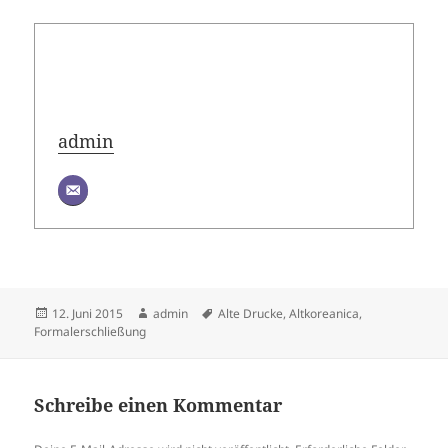
admin
Veröffentlicht
Autor
Schlagwörter
12. Juni 2015
admin
Alte Drucke
,
Altkoreanica
,
am
Formalerschließung
Schreibe einen Kommentar