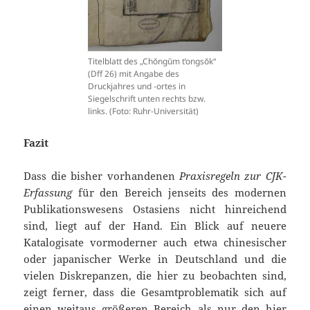
Titelblatt des „Chŏngŭm t’ongsŏk“
(Dff 26) mit Angabe des
Druckjahres und -ortes in
Siegelschrift unten rechts bzw.
links. (Foto: Ruhr-Universität)
Fazit
Dass die bisher vorhandenen
Praxisregeln zur CJK-
Erfassung
für den Bereich jenseits des modernen
Publikationswesens Ostasiens nicht hinreichend
sind, liegt auf der Hand. Ein Blick auf neuere
Katalogisate vormoderner auch etwa chinesischer
oder japanischer Werke in Deutschland und die
vielen Diskrepanzen, die hier zu beobachten sind,
zeigt ferner, dass die Gesamtproblematik sich auf
einen weitaus größeren Bereich als nur den hier