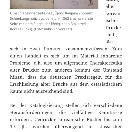
alter
korean
Umschlagsinnenseite des „Ŏjŏng Kyujang chŏnun“:
Schenkungsnotiz aus dem Jahr 1862 (rechts), erste
ischer
Seite mit dem Siegel der königlichen Bibliothek
Drucke
Koreas (links). (Foto: Ruhr-Universität)
stellt,
lässt
sich in zwei Punkten zusammenzufassen: Zum
einen handelt es sich um im Material inhärente
Probleme, d.h. also um allgemeine Charakteristika
alter Drucke; zum anderen kommt der Umstand
hinzu, dass die deutschen Praxisregeln für die
Erschließung alter Drucke aus dem ostasiatischem
Raum nicht ausreichend sind.
Bei der Katalogisierung stellen sich verschiedene
Herausforderungen, die vielfältige Kenntnisse
erfordern. Gedruckte koreanische Bücher bis zum
19. Jh. wurden überwiegend in klassischer