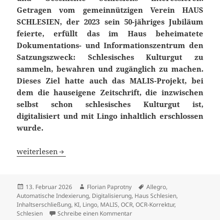
Getragen vom gemeinnützigen Verein HAUS
SCHLESIEN, der 2023 sein 50-jähriges Jubiläum
feierte, erfüllt das im Haus beheimatete
Dokumentations- und Informationszentrum den
Satzungszweck: Schlesisches Kulturgut zu
sammeln, bewahren und zugänglich zu machen.
Dieses Ziel hatte auch das MALIS-Projekt, bei
dem die hauseigene Zeitschrift, die inzwischen
selbst schon schlesisches Kulturgut ist,
digitalisiert und mit Lingo inhaltlich erschlossen
wurde.
Über 40 Jahre Vereins- und Zeitgeschichte: Digitalisier
weiterlesen
Veröffentlicht
Autor
Schlagwörter
13. Februar 2026
Florian Paprotny
Allegro
,
am
Automatische Indexierung
,
Digitalisierung
,
Haus Schlesien
,
Inhaltserschließung
,
KI
,
Lingo
,
MALIS
,
OCR
,
OCR-Korrektur
,
zu Über 40 Jahre Vereins- und 
Schlesien
Schreibe einen Kommentar