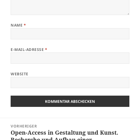
NAME
*
E-MAIL-ADRESSE
*
WEBSITE
Beitragsnavigation
VORHERIGER
Open-Access in Gestaltung und Kunst.
Vorheriger
Recherche und Aufbau einer