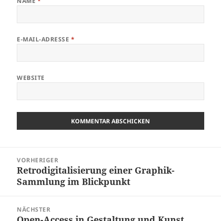
NAME
*
E-MAIL-ADRESSE
*
WEBSITE
Beitragsnavigation
VORHERIGER
Retrodigitalisierung einer Graphik-
Vorheriger
Sammlung im Blickpunkt
Beitrag:
NÄCHSTER
Open-Access in Gestaltung und Kunst.
Nächster