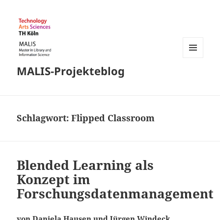
MENÜ
MALIS-Projekteblog
UND
WIDGETS
Schlagwort:
Flipped Classroom
Blended Learning als
Konzept im
Forschungsdatenmanagement
von Daniela Hausen und Jürgen Windeck