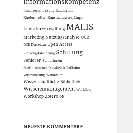
Informationskompetenz
KI
Inhaltserschließung
Katalog
Kindermedien
Kunsthandwerk
Lingo
MALIS
Literaturverwaltung
Marketing
Nutzungsanalyse
OCR
Open Access
OCR-Korrektur
Schulung
Retrodigitalisierung
Senioren
Seniorinnen
Stadtbibliothek Osnabrück
Teilhabe
Veranstaltung
Webdesign
Wissenschaftliche Bibliothek
Wissensmanagement
Workflow
Workshop
Zotero
ÖB
NEUESTE KOMMENTARE