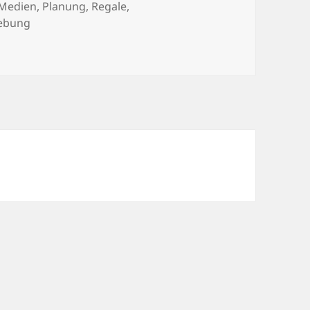
Medien
,
Planung
,
Regale
,
iebung
, bitte! Regalplanung für die neue Kinderwelt der Stadtbi