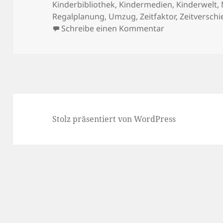
am
Kinderbibliothek
,
Kindermedien
,
Kinderwelt
,
Regalplanung
,
Umzug
,
Zeitfaktor
,
Zeitversch
zu Einmal Umzug
Schreibe einen Kommentar
Stolz präsentiert von WordPress