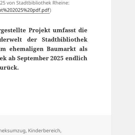
25 von Stadtbibliothek Rheine:
zept%202025%20pdf.pdf
)
gestellte Projekt umfasst die
erwelt der Stadtbibliothek
em ehe
maligen Baumarkt als
hek ab September 2025
endlich
zurück.
r die neue Kinderwelt der Stadtbibliothek Rheine
wörter
theksumzug
,
Kinderbereich
,