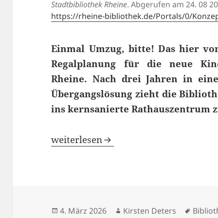
Stadtbibliothek Rheine
. Abgerufen am 24. 08 20
https://rheine-bibliothek.de/Portals/0/Kon
Einmal Umzug, bitte! Das hier vor
Regalplanung für
die neue Kind
Rheine. Nach drei Jahren in ein
Übergangslösung zieht die Bibliot
ins kernsanierte Rathauszentrum 
Einmal Umzug, bitte! Regalplanung fü
weiterlesen
Veröffentlicht
Autor
Schlag
4. März 2026
Kirsten Deters
Biblio