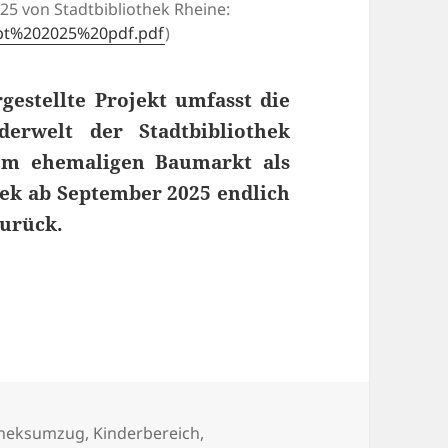
25 von Stadtbibliothek Rheine:
zept%202025%20pdf.pdf
)
gestellte Projekt umfasst die
erwelt der Stadtbibliothek
em ehe
maligen Baumarkt als
hek ab September 2025
endlich
zurück.
r die neue Kinderwelt der Stadtbibliothek Rheine
wörter
theksumzug
,
Kinderbereich
,