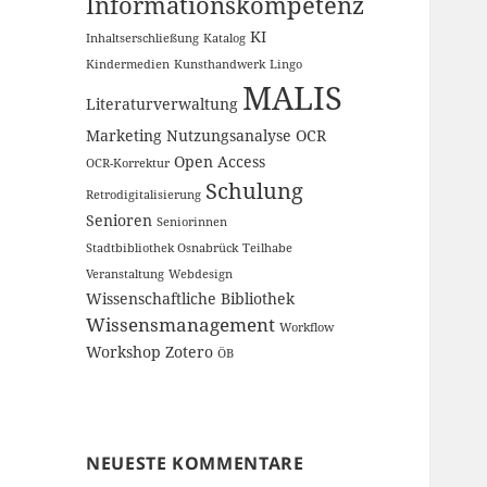
Informationskompetenz
KI
Inhaltserschließung
Katalog
Kindermedien
Kunsthandwerk
Lingo
MALIS
Literaturverwaltung
Marketing
Nutzungsanalyse
OCR
Open Access
OCR-Korrektur
Schulung
Retrodigitalisierung
Senioren
Seniorinnen
Stadtbibliothek Osnabrück
Teilhabe
Veranstaltung
Webdesign
Wissenschaftliche Bibliothek
Wissensmanagement
Workflow
Workshop
Zotero
ÖB
NEUESTE KOMMENTARE