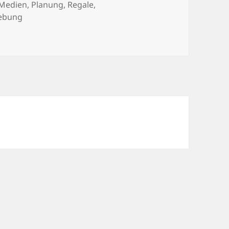
Medien
,
Planung
,
Regale
,
iebung
, bitte! Regalplanung für die neue Kinderwelt der Stadtbi