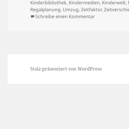
am
Kinderbibliothek
,
Kindermedien
,
Kinderwelt
,
Regalplanung
,
Umzug
,
Zeitfaktor
,
Zeitversch
zu Einmal Umzug
Schreibe einen Kommentar
Stolz präsentiert von WordPress