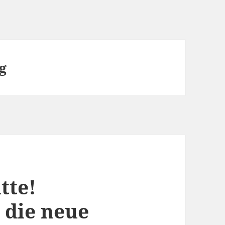
g
tte!
 die neue