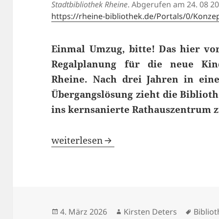
Stadtbibliothek Rheine
. Abgerufen am 24. 08 20
https://rheine-bibliothek.de/Portals/0/Kon
Einmal Umzug, bitte! Das hier vor
Regalplanung für
die neue Kind
Rheine. Nach drei Jahren in ein
Übergangslösung zieht die Bibliot
ins kernsanierte Rathauszentrum 
Einmal Umzug, bitte! Regalplanung fü
weiterlesen
Veröffentlicht
Autor
Schlag
4. März 2026
Kirsten Deters
Biblio