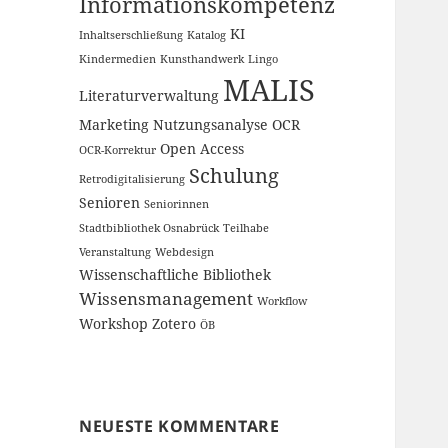
Informationskompetenz
KI
Inhaltserschließung
Katalog
Kindermedien
Kunsthandwerk
Lingo
MALIS
Literaturverwaltung
Marketing
Nutzungsanalyse
OCR
Open Access
OCR-Korrektur
Schulung
Retrodigitalisierung
Senioren
Seniorinnen
Stadtbibliothek Osnabrück
Teilhabe
Veranstaltung
Webdesign
Wissenschaftliche Bibliothek
Wissensmanagement
Workflow
Workshop
Zotero
ÖB
NEUESTE KOMMENTARE