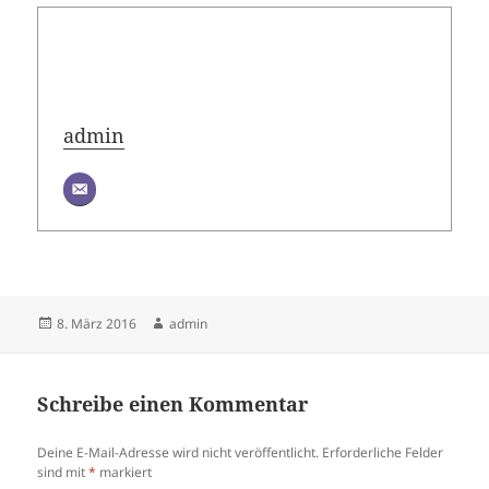
admin
Veröffentlicht
Autor
8. März 2016
admin
am
Schreibe einen Kommentar
Deine E-Mail-Adresse wird nicht veröffentlicht.
Erforderliche Felder
sind mit
*
markiert